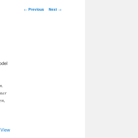
Post
←
Previous
Next
→
navigation
odel
n.
iner
en,
 View