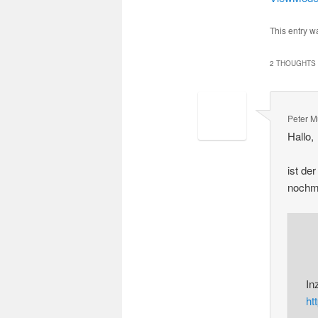
This entry w
2 THOUGHTS 
Peter M
Hallo,
ist de
nochm
In
ht