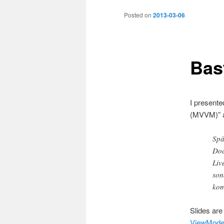
to
Posted on
2013-03-06
primary
Bas
content
I present
(MVVM)” a
Spä
Doc
Liv
son
kom
Slides are
ViewMode