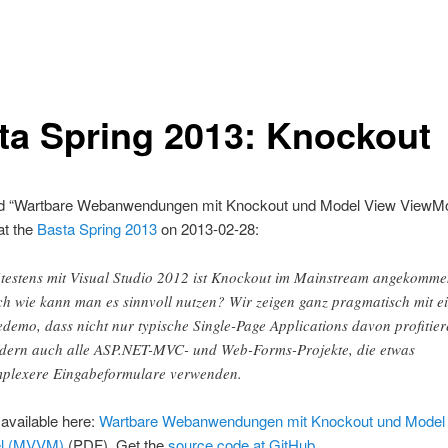
ta Spring 2013: Knockout
ed “Wartbare Webanwendungen mit Knockout und Model View ViewM
t the
Basta Spring 2013
on 2013-02-28:
testens mit Visual Studio 2012 ist Knockout im Mainstream angekomme
h wie kann man es sinnvoll nutzen? Wir zeigen ganz pragmatisch mit e
edemo, dass nicht nur typische Single-Page Applications davon profitier
dern auch alle ASP.NET-MVC- und Web-Forms-Projekte, die etwas
plexere Eingabeformulare verwenden.
 available here:
Wartbare Webanwendungen mit Knockout und Model
l (MVVM)
(PDF). Get the
source code at GitHub
.