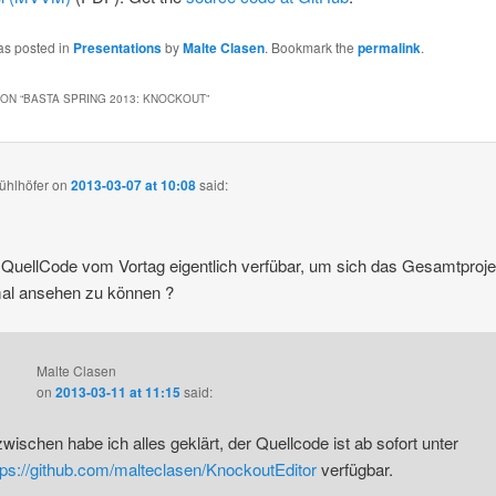
as posted in
Presentations
by
Malte Clasen
. Bookmark the
permalink
.
ON “
BASTA SPRING 2013: KNOCKOUT
”
ühlhöfer
on
2013-03-07 at 10:08
said:
r QuellCode vom Vortag eigentlich verfübar, um sich das Gesamtproje
al ansehen zu können ?
Malte Clasen
on
2013-03-11 at 11:15
said:
zwischen habe ich alles geklärt, der Quellcode ist ab sofort unter
tps://github.com/malteclasen/KnockoutEditor
verfügbar.