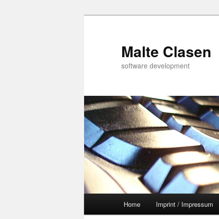
Malte Clasen
software development
Main
Home
Imprint / Impressum
Skip
menu